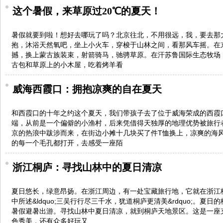
这个暑假，来草原过20℃的夏天！
暑假就要到啦！想好去哪玩了吗？北京往北，不用很远，我，要去那
抱，沐浴天然氧吧，坐上小火车，穿梭于山林之间，看那风车摇。在
撼，换上蒙古族装束，射箭骑马，驰骋草原。在汗苏鲁国际生态牧场
古包和草原上的小木屋，吃着烤羊看
威海西霞口：拥抱凉爽的自在夏天
和西霞口的十年之约这个夏天，我们带孩子去了位于威海荣成的西霞
端，从前是一个偏僻的小渔村，后来凭借得天独厚的地理优势被旅行
京的热浪中跋涉而来，在街边小摊十几块买了件T恤换上，凉爽的海
的每一个毛孔都打开，去感受一座陌
浙江桐庐：寻找山林中的夏日清凉
夏日悠长，绿意昂扬。在浙江周边，有一处宝藏旅行地，它就在浙江
中所述&ldquo;三吴行行尽三千水，犹道桐庐更清美&rdquo;。夏
暑假避暑出游。寻找山林中夏日清凉，就到桐庐天地景区。这是一座
色秀美，还有众多好玩又