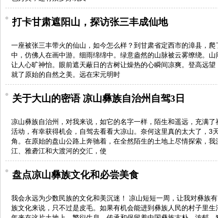
打卡甘肃遮阳山，探访张三丰成仙地
一座被张三丰带火的仙山，如今怎么样？到甘肃省定西市的漳县，爬
中，仿佛人在画中游。细雨绵绵中。绿意盎然的山脉被云雾缭绕。山
让人心旷神怡。眼前遮天蔽日的古树让燥热的心瞬间凉爽。登高远望
就了原始的自然之美。远在宋元明时
关于大山的密语 凉山彝族自治州自驾3日
凉山彝族自治州，对我来说，如它的名字一样，陌生和遥远，充满了
活动，有幸获得机会，自驾去看看大凉山。奈何这里真的太大了，3
角。在原始的盘山公路上奔驰着，在全然陌生的土地上尽情探索，我
江、雅砻江和大渡河的交汇，使
盘点凉山彝族文化和必尝美食
我会永远为少数民族的文化和美沉迷！ 凉山短短一周，让我对彝族
族文化来说，只不过是皮毛。如果有机会能进到彝族人民的村子里生
年来在这片土地上，繁衍生息，传承和保留着中国彝族古朴、浓郁、