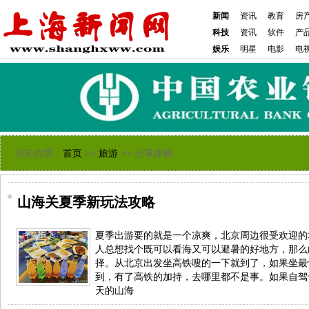
新闻
资讯
教育
房
科技
资讯
软件
产
娱乐
明星
电影
电
当前位置：
首页
>>
旅游
>> 分享体验
山海关夏季新玩法攻略
夏季出游要的就是一个凉爽，北京周边很受欢迎的
人总想找个既可以看海又可以避暑的好地方，那么
择。从北京出发坐高铁嗖的一下就到了，如果坐最
到，有了高铁的加持，去哪里都不是事。如果自驾
天的山海