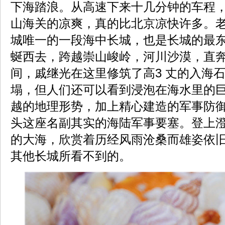
下海踏浪。从高速下来十几分钟的车程
山海关的凉爽，真的比北京凉快许多。
城唯一的一段海中长城，也是长城的最
蜒西去，跨越崇山峻岭，河川沙漠，直
间，戚继光在这里修筑了高3 丈的入海
塌，但人们还可以看到浸泡在海水里的
越的地理形势，加上精心建造的军事防
头这座名副其实的海陆军事要塞。登上
的大海，欣赏着历经风雨沧桑而雄姿依
其他长城所看不到的。