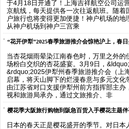
于4月18日开通了！上海吉祥航空公司运
京航线，每天提供各一次往返航班。随着
户旅行也将变得更加便捷！神户机场的地
从神户机场到神户三宫乘
“花开伊犁”2025春季旅游推介会惊艳沪上，春
当杏花烟雨晕染江南春色时，万里之外的
场粉白交织的杏花盛宴。3月9日，&ldquo
&rdquo;2025伊犁州春季旅游推介会（
启幕，将天山脚下的烂漫春意与多元文化
由江苏省对口支援伊犁州前方指挥部主办
视和旅游局承办，通过文旅推介、非
樱花季大阪旅行购物到阪急百货入手樱花主题伴
日本的春天正是樱花盛开的季节。对日本