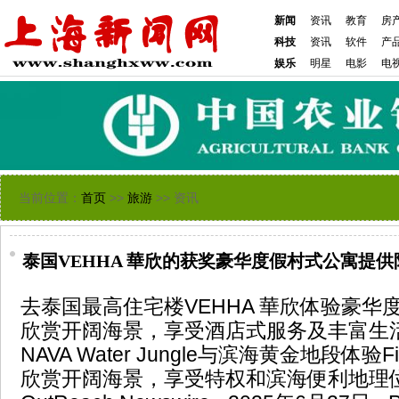
新闻
资讯
教育
房
科技
资讯
软件
产
娱乐
明星
电影
电
当前位置：
首页
>>
旅游
>> 资讯
泰国VEHHA 華欣的获奖豪华度假村式公寓提
去泰国最高住宅楼VEHHA 華欣体验豪华度假
欣赏开阔海景，享受酒店式服务及丰富生活
NAVA Water Jungle与滨海黄金地段体验
欣赏开阔海景，享受特权和滨海便利地理位置泰