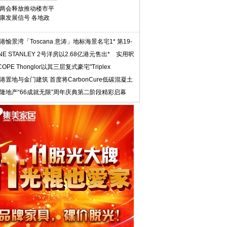
两会释放推动楼市平
康发展信号 各地政
港愉景湾「Toscana 意涛」地标海景名宅1* 第19-
NE STANLEY 2号洋房以2.68亿港元售出* 实用呎
COPE Thonglor以其三层复式豪宅"Triplex
iden
港置地与金门建筑 首度将CarbonCure低碳混凝土
隆地产“66成就无限”周年庆典第二阶段精彩启幕