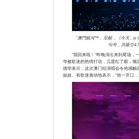
「澳門銀河
™
」呈献，《今天...is
句号，共吸引4
"我回来啦！"昨晚演出来到尾场，
华被歌迷的热情打动，几度红了眼，慨叹
德华表示，这次澳门站演唱会令他感触
如故。有歌迷激动地表示，"他一开口，