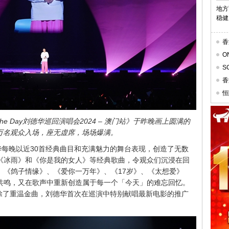
地方
稳健
香
O
价
S
Res
香
恒
 the Day刘德华巡回演唱会2024 – 澳门站》于昨晚画上圆满的
万名观众入场，座无虚席，场场爆满。
华每晚以近30首经典曲目和充满魅力的舞台表现，创造了无数
《冰雨》和《你是我的女人》等经典歌曲，令观众们沉浸在回
、《鸽子情缘》、《爱你一万年》、《17岁》、《太想爱》
共鸣，又在歌声中重新创造属于每一个「今天」的难忘回忆。
站，除了重温金曲，刘德华首次在巡演中特别献唱最新电影的推广