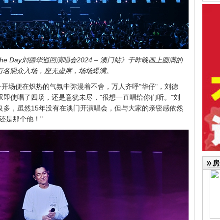
 the Day刘德华巡回演唱会2024 – 澳门站》于昨晚画上圆满的
万名观众入场，座无虚席，场场爆满。
一开场便在炽热的气氛中弥漫着不舍，万人齐呼"华仔"，刘德
即使唱了四场，还是意犹未尽，"很想一直唱给你们听。"刘
良多，虽然15年没有在澳门开演唱会，但与大家的亲密感依然
还是那个他！"
房