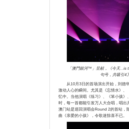
「澳門銀河
™
」呈献，《今天...is
句号，共吸引4
从10月3日的首场演出开始，刘德
激动人心的瞬间。尤其是《忘情水》、
忆中。当他演唱《练习》、《笨小孩》
时，每一首都能引发万人大合唱，唱出
澳门站是巡回演唱会Round 2的首
曲《亲爱的小孩》，令歌迷惊喜不已。