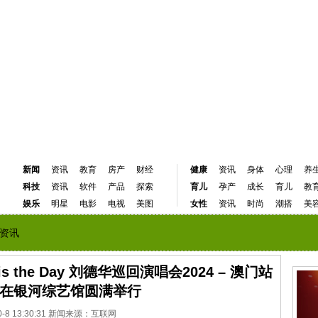
新闻
资讯
教育
房产
财经
健康
资讯
身体
心理
养
科技
资讯
软件
产品
探索
育儿
孕产
成长
育儿
教
娱乐
明星
电影
电视
美图
女性
资讯
时尚
潮搭
美
资讯
he Day 刘德华巡回演唱会2024 – 澳门站
 在银河综艺馆圆满举行
10-8 13:30:31 新闻来源：互联网